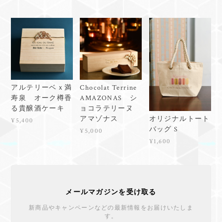
アルテリーベｘ満
Chocolat Terrine
寿泉 オーク樽香
AMAZONAS シ
る貴醸酒ケーキ
ョコラテリーヌ
オリジナルトート
アマゾナス
¥5,400
バッグ S
¥5,000
¥1,600
メールマガジンを受け取る
新商品やキャンペーンなどの最新情報をお届けいたしま
す。