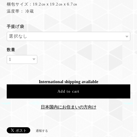
梱包サイズ：19.2㎝ｘ19.2㎝ｘ6.7㎝
温度帯： 冷蔵
手提げ袋
数量
International shipping available
Add to cart
日本国内にお住まいの方向け
通報する