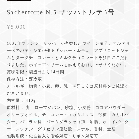
Sachertorte N.5 ザッハトルテ5号
¥5,000
1832年フランツ・ザッハーが考案したウィーン菓子。アルテリ
ーベのパティシエが作るザッハートルテは、アプリコットジャ
ムとダークチョコレートとミルクチョコレートを独自にこだわ
りました。ホイップクリームを添えてお召し上がりください。
賞味期限：製造日より14日間
保存方法：要冷蔵
アレルギー物質：小麦、卵、乳、※詳しくは原材料をご確認く
ださいませ。
内容量： 440g
原材料： 卵、ローマジパン、砂糖、小麦粉、ココアパウダー、
オリーブオイル、チョコレート（カカオマス、砂糖、カカオバ
ター、バニラ香料）パータグラッセ（加工油脂、ホエイパウダ
ー、レシチン、グリセリン脂肪酸エステル、香料）金箔
包装形態：化粧箱入り贈答対応：リボン対応可